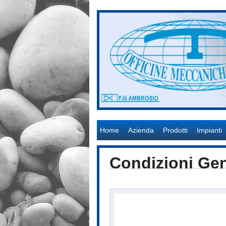
Officine Meccaniche Tonon S.r.l.
Home
Azienda
Prodotti
Impianti
Condizioni Gen